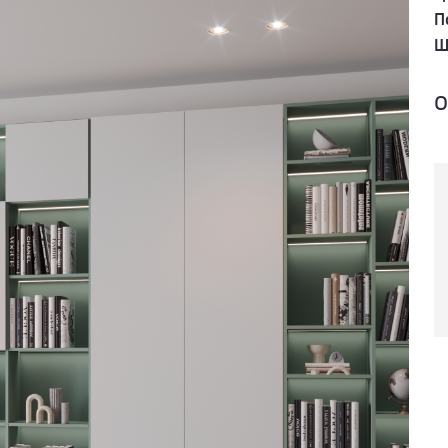
П
Ш
о