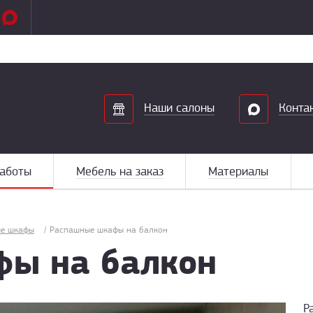
Search
Наши салоны
Конта
аботы
Мебель на заказ
Материалы
е шкафы
/
Распашные шкафы на балкон
фы на балкон
Р