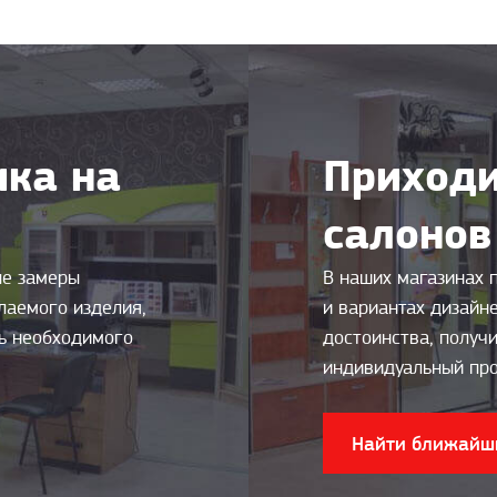
ка на
Приходи
салонов
ые замеры
В наших магазинах 
лаемого изделия,
и вариантах дизайн
ть необходимого
достоинства, получи
индивидуальный про
Найти ближайш