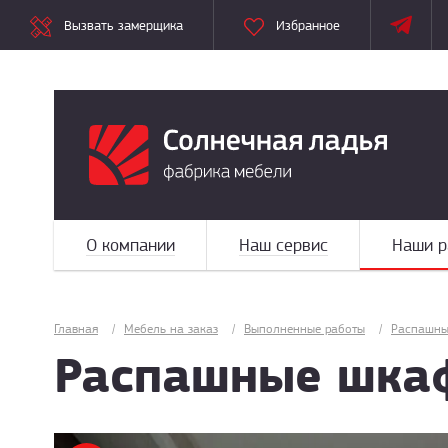
Вызвать замерщика
Избранное
О компании
Наш сервис
Наши р
Главная
/
Мебель на заказ
/
Выполненные работы
/
Распашны
Распашные шка