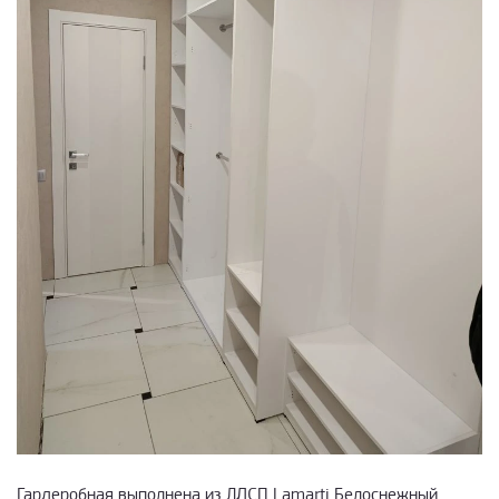
Гардеробная выполнена из ЛДСП Lamarti Белоснежный.