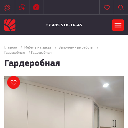
+7 495 518-16-45
Главная
/
Мебель на заказ
/
Выполненные работы
/
Гардеробные
/
Гардеробная
Гардеробная