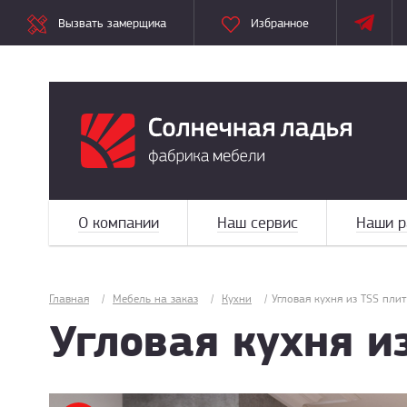
Вызвать замерщика
Избранное
О компании
Наш сервис
Наши р
Главная
/
Мебель на заказ
/
Кухни
/
Угловая кухня из TSS пли
Угловая кухня и