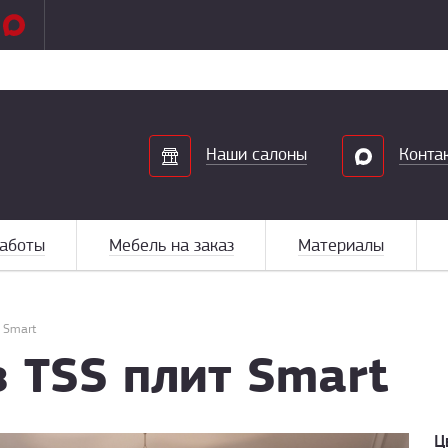
Search
Наши салоны
Конта
аботы
Мебель на заказ
Материалы
т Smart
з TSS плит Smart
Ц