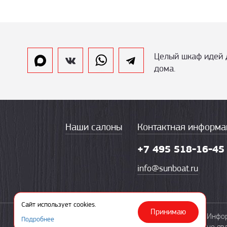
Целый шкаф идей 
дома.
Наши салоны
Контактная информа
+7 495 518-16-45
info@sunboat.ru
Сайт использует cookies.
Принимаю
© 2003—2026 «Солнечная ладья»
Инфор
Подробнее