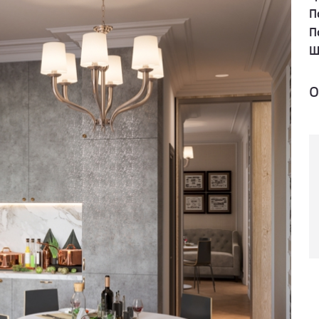
П
П
Ш
о