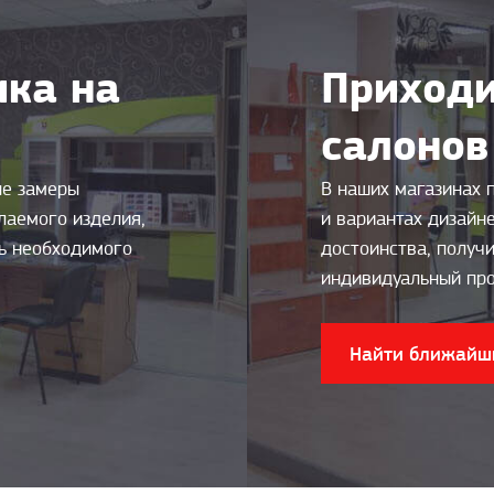
ка на
Приходи
салонов
ые замеры
В наших магазинах 
лаемого изделия,
и вариантах дизайн
ть необходимого
достоинства, получи
индивидуальный про
Найти ближайш