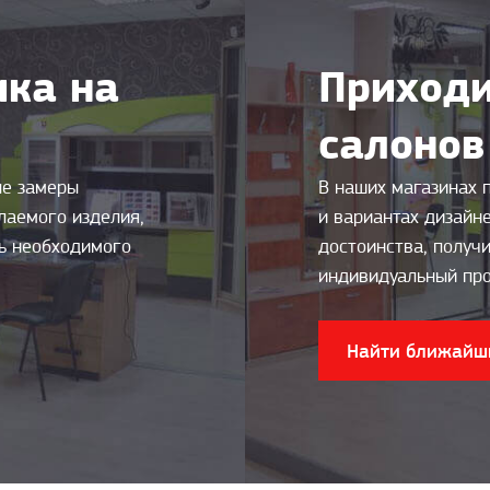
ка на
Приходи
салонов
ые замеры
В наших магазинах 
лаемого изделия,
и вариантах дизайн
ть необходимого
достоинства, получи
индивидуальный про
Найти ближайш