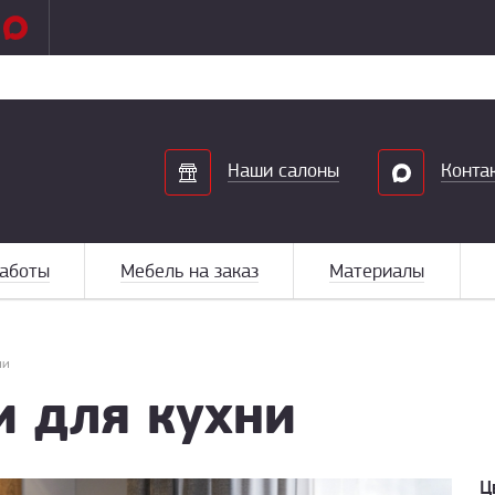
Search
Наши салоны
Конта
аботы
Мебель на заказ
Материалы
ни
и для кухни
Ц