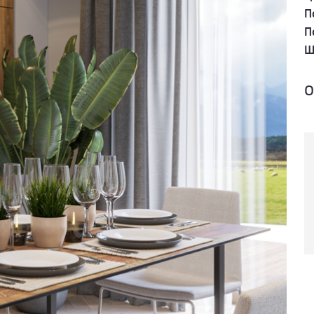
П
П
Ш
о