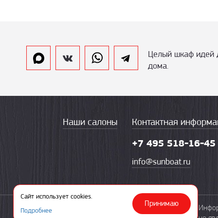
Целый шкаф идей 
дома.
Наши салоны
Контактная информа
+7 495 518-16-45
info@sunboat.ru
Сайт использует cookies.
Принимаю
© 2003—2026 «Солнечная ладья»
Инфор
Подробнее