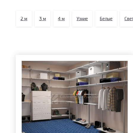
2 м
3 м
4 м
Узкие
Белые
Све