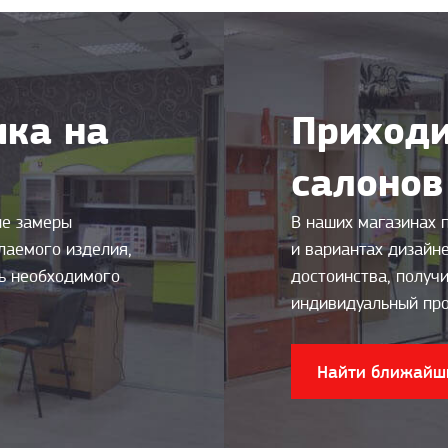
ка на
Приходи
салонов
ые замеры
В наших магазинах 
лаемого изделия,
и вариантах дизайн
ть необходимого
достоинства, получи
индивидуальный про
Найти ближайш