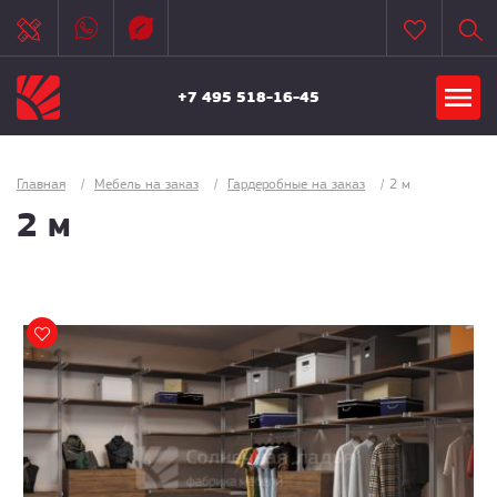
+7 495 518-16-45
Главная
/
Мебель на заказ
/
Гардеробные на заказ
/
2 м
2 м