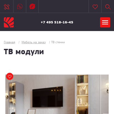
+7 495 518-16-45
Главная
/
Мебель на заказ
/
ТВ стенки
ТВ модули