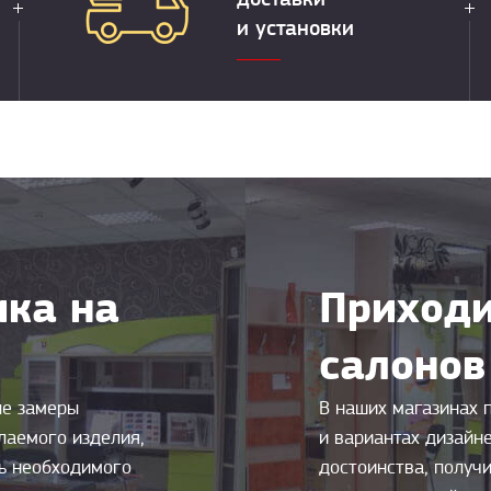
и установки
ка на
Приходи
салонов
ые замеры
В наших магазинах 
лаемого изделия,
и вариантах дизайн
ть необходимого
достоинства, получи