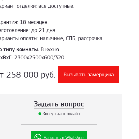
ариант отделки: все доступные.
арантия: 18 месяцев.
зготовление: до 21 дня
арианты оплаты: наличные, СПБ, рассрочка
о типу комнаты:
В кухню
хВхГ:
2300х2500х600/320
т 258 000 руб.
Вызывать замерщика
Задать вопрос
Консультант онлайн
Написать в WhatsApp