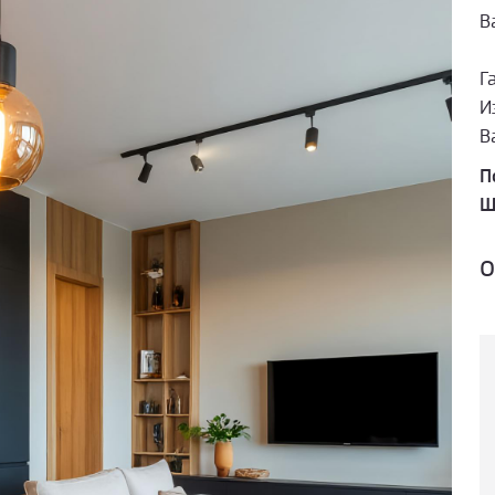
В
Г
И
В
П
Ш
о